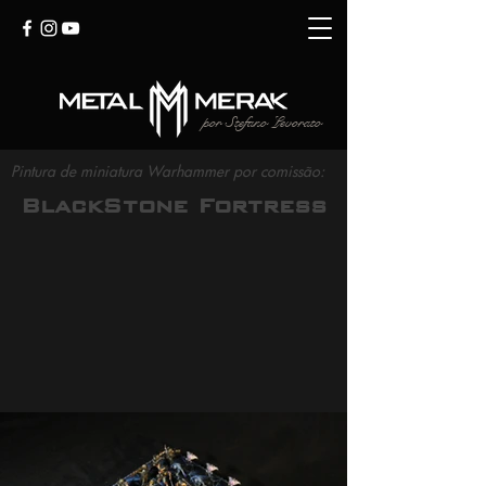
por Stefano Levorato
Pintura de miniatura Warhammer por comissão:
BlackStone Fortress