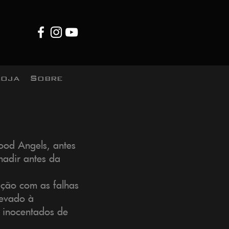
Loja
Sobre
ood Angels, antes
adir antes da
ição com as falhas
levado à
m inocentados de