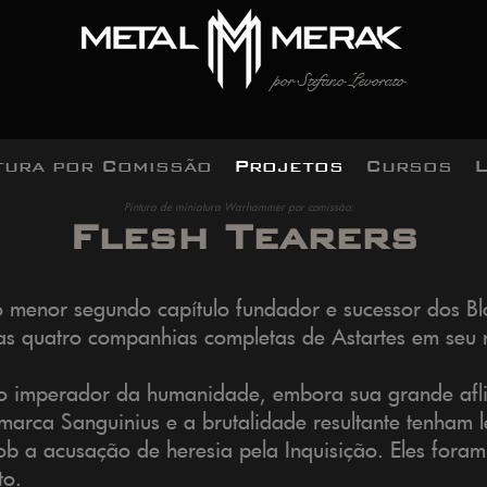
por Stefano Levorato
tura por Comissão
Projetos
Cursos
Pintura de miniatura Warhammer por comissão:
Flesh Tearers
 o menor segundo capítulo fundador e sucessor dos Bl
s quatro companhias completas de Astartes em seu n
.
 do imperador da humanidade, embora sua grande afl
imarca Sanguinius e a brutalidade resultante tenham 
sob a acusação de heresia pela Inquisição. Eles fora
to.