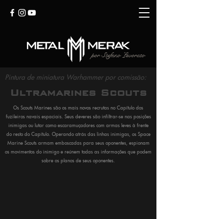
por Stefano Levorato
Pintura de miniatura Warhammer por comissão:
Ultramarines Scouts
Os Scouts Marines são os mais novos recrutas no Capítulo dos
fuzileiros navais espaciais. Seus deveres são infiltrar-se nas posições
inimigas ou lutar como escaramuçadores com armas leves à frente
do resto do Capítulo. Operando atrás das linhas inimigas, os Space
Marine Scouts armam emboscadas para seus oponentes, espionam
os movimentos do inimigo e reúnem todas as informações que podem
sobre os planos de seus oponentes.