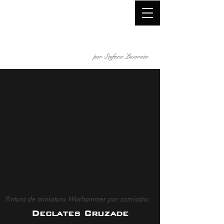
por Stefano Levorato
Pintura de miniatura Warhammer por comissão:
Declates Cruzade